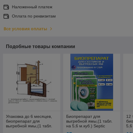
Наложенный платеж
Оплата по реквизитам
Все условия оплаты
Подобные товары компании
Упаковка до 6 месяцев,
Биопрепарат для
12 
биопрепарат для
выгребной ямы,(1 табл.
био
выгребной ямы,(1 табл.
на 5,6 м.куб.) Septic
5,6
на 5 м.куб.) Septic
Fizzytabs™, (6 таблеток)
Fi