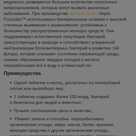
медленно, развивается большое количество патогенных
микроорганизмов, которые могут вызвать различные
заболевания. При производстве
биопрепарата
Septic
Fizzytabs™ использованы бактериальные штаммы с высокой
степенью выживания и размножения, устойчивые к
большинству распространенных моющих средств. Они
поддерживают естественную популяцию бактерий,
присутствующих в природе и способствуют ускоренной
нейтрализации болезнетворных бактерий и развитию той
флоры, которая улучшает состояние окружающей среды,
снижая образования твердых отходов и метана,
перерабатывая всё в воду и углекислый газ.
Преимущества
Одной таблетки в месяц, достаточно на пятикубовый
септик или выгребную яму;
1 таблетка содержит более 100 млрд. бактерий
и безопасна для людей и животных ;
Лучшее соотношение цены и качества;
Убивает запахи и способна перерабатывать
органические отходы, жиры, масла, белки, крахмал,
моющие средства и другие органические отходы ,
которые накапливаются в сливных трубах, септиках и