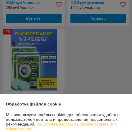
240
120
руб./комплект
руб./упаковка
290 руб./комплект
140 руб./упаковка
Купить
Купить
-7%
Биопрепарат для выгребной
ямы,(1 табл. на 5,6 м.куб.)
Обработка файлов cookie
Septic Fizzytabs™, (6
таблеток)
В наличии
Мы используем файлы cookies для обеспечения удобства
пользователей портала и предоставления персональных
65
руб./упаковка
рекомендаций.
Вы можете настроить файлы cookies или
70 руб./упаковка
отключить их.