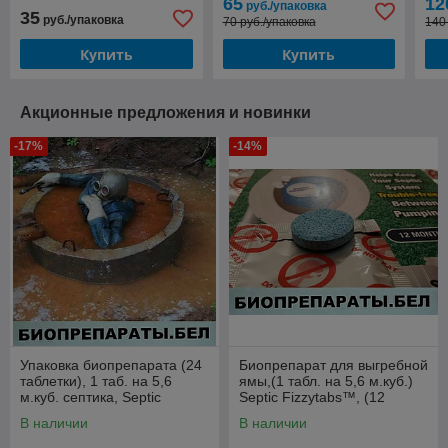
65
12
руб./упаковка
Fizzytabs™ США, (3
35
руб./упаковка
70 руб./упаковка
140
таблетки)
Купить
Купить
Акционные предложения и новинки
-17%
-14%
Упаковка биопрепарата (24
Биопрепарат для выгребной
таблетки), 1 таб. на 5,6
ямы,(1 табл. на 5,6 м.куб.)
м.куб. септика, Septic
Septic Fizzytabs™, (12
Fizzytabs™ США
таблеток)
В наличии
В наличии